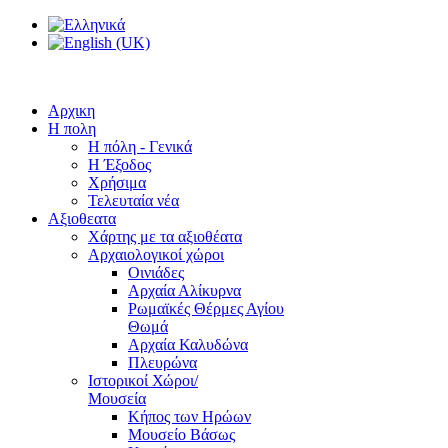
Αρχικη
Η πολη
Η πόλη - Γενικά
Η Έξοδος
Χρήσιμα
Τελευταία νέα
Αξιοθεατα
Χάρτης με τα αξιοθέατα
Αρχαιολογικοί χώροι
Οινιάδες
Αρχαία Αλίκυρνα
Ρωμαϊκές Θέρμες Αγίου
Θωμά
Αρχαία Καλυδώνα
Πλευρώνα
Ιστορικοί Χώροι/
Μουσεία
Κήπος των Ηρώων
Μουσείο Βάσως