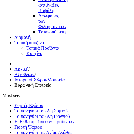
ανατίναξης
Καψάλη
Λεωφόρος
των
Φιλαρμονικών
Τσικνοπέμπτη
Διαμονή
Τοπική κουζίνα
Τοπικά Προϊόντα
Κουζίνα
Αρχική
/
Αξιοθεατα
/
Ιστορικοί Χώροι/Μουσεία
Βυρωνική Εταιρεία
Must see:
Εορτές Εξόδου
Το πανηγύρι του Αη Συμιού
Το πανηγύρι του Αη Γιαννιού
Η Έκθεση Τοπικών Προϊόντων
Γιορτή Ψαριού
Το πανηγύρι της Αγίας Αγάθης