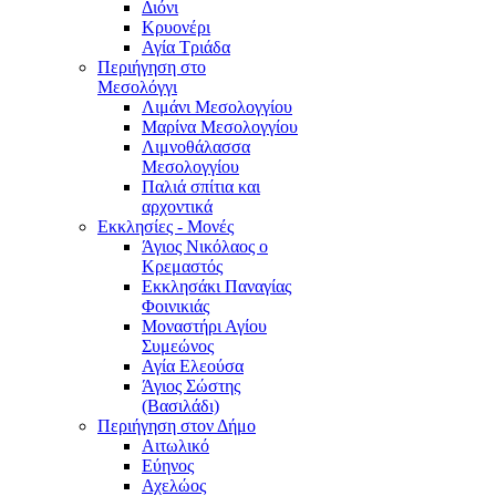
Διόνι
Κρυονέρι
Αγία Τριάδα
Περιήγηση στο
Μεσολόγγι
Λιμάνι Μεσολογγίου
Μαρίνα Μεσολογγίου
Λιμνοθάλασσα
Μεσολογγίου
Παλιά σπίτια και
αρχοντικά
Εκκλησίες - Μονές
Άγιος Νικόλαος ο
Κρεμαστός
Εκκλησάκι Παναγίας
Φοινικιάς
Μοναστήρι Αγίου
Συμεώνος
Αγία Ελεούσα
Άγιος Σώστης
(Βασιλάδι)
Περιήγηση στον Δήμο
Αιτωλικό
Εύηνος
Αχελώος