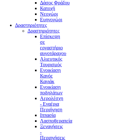
Δάσος Φράξου
Κατοχή
Νεοχώρι
Ευηνοχώρι
Δραστηριότητες
Δραστηριότητες
Επίσκεψη
σε
εργαστήριο
αυγοτάραχου
Αλιευτικός
Τουρισμός
Ενοικίαση
Κανόε
Καγιάκ
Ενοικίαση
ποδηλάτων
Αερολέσχη
- Εναέρια
Περιήγηση
Ιππασία
Λασποθεραπεία
Ξεναγήσεις
-
Περιηγήσεις