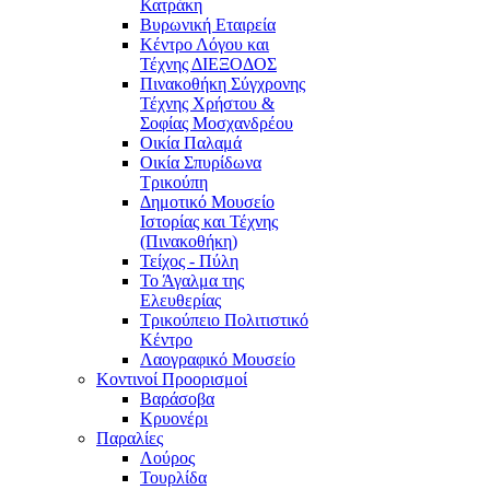
Κατράκη
Βυρωνική Εταιρεία
Κέντρο Λόγου και
Τέχνης ΔΙΕΞΟΔΟΣ
Πινακοθήκη Σύγχρονης
Τέχνης Χρήστου &
Σοφίας Μοσχανδρέου
Οικία Παλαμά
Οικία Σπυρίδωνα
Τρικούπη
Δημοτικό Μουσείο
Ιστορίας και Τέχνης
(Πινακοθήκη)
Τείχος - Πύλη
Το Άγαλμα της
Ελευθερίας
Τρικούπειο Πολιτιστικό
Κέντρο
Λαογραφικό Μουσείο
Κοντινοί Προορισμοί
Βαράσοβα
Κρυονέρι
Παραλίες
Λούρος
Τουρλίδα