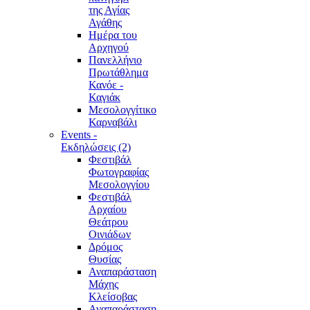
της Αγίας
Αγάθης
Ημέρα του
Αρχηγού
Πανελλήνιο
Πρωτάθλημα
Κανόε -
Καγιάκ
Μεσολογγίτικο
Καρναβάλι
Events -
Εκδηλώσεις (2)
Φεστιβάλ
Φωτογραφίας
Μεσολογγίου
Φεστιβάλ
Αρχαίου
Θεάτρου
Οινιάδων
Δρόμος
Θυσίας
Αναπαράσταση
Μάχης
Κλείσοβας
Αναπαράσταση