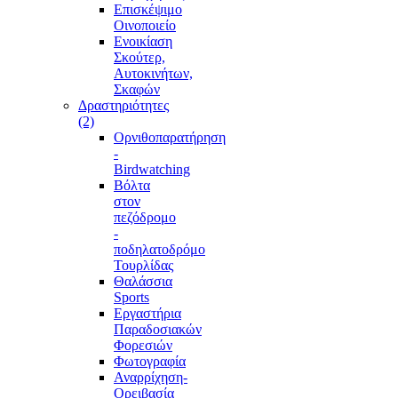
Επισκέψιμο
Οινοποιείο
Ενοικίαση
Σκούτερ,
Αυτοκινήτων,
Σκαφών
Δραστηριότητες
(2)
Ορνιθοπαρατήρηση
-
Birdwatching
Βόλτα
στον
πεζόδρομο
-
ποδηλατοδρόμο
Τουρλίδας
Θαλάσσια
Sports
Εργαστήρια
Παραδοσιακών
Φορεσιών
Φωτογραφία
Αναρρίχηση-
Ορειβασία