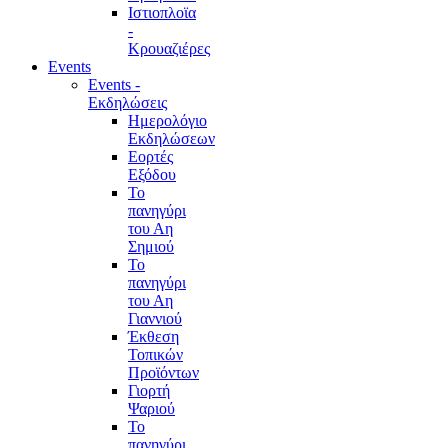
Ιστιοπλοϊα
-
Κρουαζιέρες
Events
Events -
Εκδηλώσεις
Ημερολόγιο
Εκδηλώσεων
Εορτές
Εξόδου
Το
πανηγύρι
του Αη
Σημιού
Το
πανηγύρι
του Αη
Γιαννιού
Έκθεση
Τοπικών
Προϊόντων
Γιορτή
Ψαριού
Το
πανηγύρι