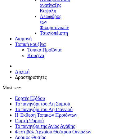
ανατίναξης
Καψάλη
Λεωφόρος
των
Φιλαρμονικών
Τσικνοπέμπτη
Διαμονή
Τοπική κουζίνα
Τοπικά Προϊόντα
Κουζίνα
Αρχική
Δραστηριότητες
Must see:
Εορτές Εξόδου
Το πανηγύρι του Αη Συμιού
Το πανηγύρι του Αη Γιαννιού
Η Έκθεση Τοπικών Προϊόντων
Γιορτή Ψαριού
Το πανηγύρι της Αγίας Αγάθης
Φεστιβάλ Αρχαίου Θεάτρου Οινιάδων
Δρόμος Θυσίας