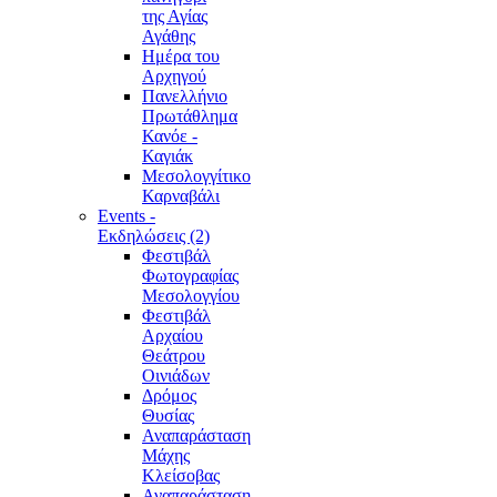
της Αγίας
Αγάθης
Ημέρα του
Αρχηγού
Πανελλήνιο
Πρωτάθλημα
Κανόε -
Καγιάκ
Μεσολογγίτικο
Καρναβάλι
Events -
Εκδηλώσεις (2)
Φεστιβάλ
Φωτογραφίας
Μεσολογγίου
Φεστιβάλ
Αρχαίου
Θεάτρου
Οινιάδων
Δρόμος
Θυσίας
Αναπαράσταση
Μάχης
Κλείσοβας
Αναπαράσταση