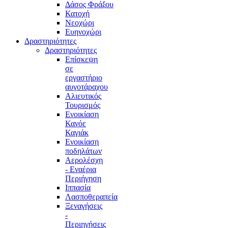
Δάσος Φράξου
Κατοχή
Νεοχώρι
Ευηνοχώρι
Δραστηριότητες
Δραστηριότητες
Επίσκεψη
σε
εργαστήριο
αυγοτάραχου
Αλιευτικός
Τουρισμός
Ενοικίαση
Κανόε
Καγιάκ
Ενοικίαση
ποδηλάτων
Αερολέσχη
- Εναέρια
Περιήγηση
Ιππασία
Λασποθεραπεία
Ξεναγήσεις
-
Περιηγήσεις