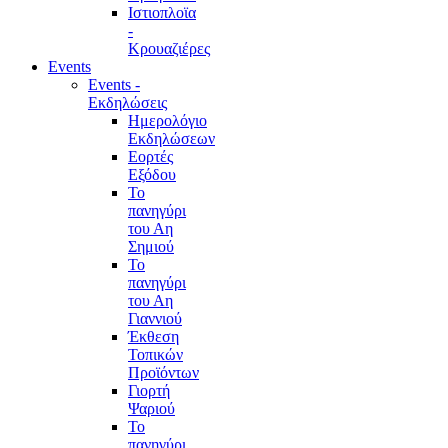
Ιστιοπλοϊα
-
Κρουαζιέρες
Events
Events -
Εκδηλώσεις
Ημερολόγιο
Εκδηλώσεων
Εορτές
Εξόδου
Το
πανηγύρι
του Αη
Σημιού
Το
πανηγύρι
του Αη
Γιαννιού
Έκθεση
Τοπικών
Προϊόντων
Γιορτή
Ψαριού
Το
πανηγύρι