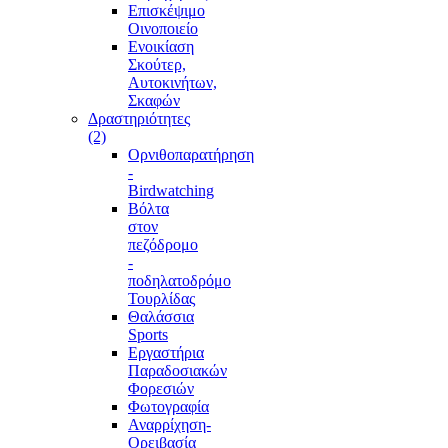
Επισκέψιμο
Οινοποιείο
Ενοικίαση
Σκούτερ,
Αυτοκινήτων,
Σκαφών
Δραστηριότητες
(2)
Ορνιθοπαρατήρηση
-
Birdwatching
Βόλτα
στον
πεζόδρομο
-
ποδηλατοδρόμο
Τουρλίδας
Θαλάσσια
Sports
Εργαστήρια
Παραδοσιακών
Φορεσιών
Φωτογραφία
Αναρρίχηση-
Ορειβασία