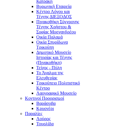
Κατράκη
Βυρωνική Εταιρεία
Κέντρο Λόγου και
Τέχνης ΔΙΕΞΟΔΟΣ
Πινακοθήκη Σύγχρονης
Τέχνης Χρήστου &
Σοφίας Μοσχανδρέου
Οικία Παλαμά
Οικία Σπυρίδωνα
Τρικούπη
Δημοτικό Μουσείο
Ιστορίας και Τέχνης
(Πινακοθήκη)
Τείχος - Πύλη
Το Άγαλμα της
Ελευθερίας
Τρικούπειο Πολιτιστικό
Κέντρο
Λαογραφικό Μουσείο
Κοντινοί Προορισμοί
Βαράσοβα
Κρυονέρι
Παραλίες
Λούρος
Τουρλίδα