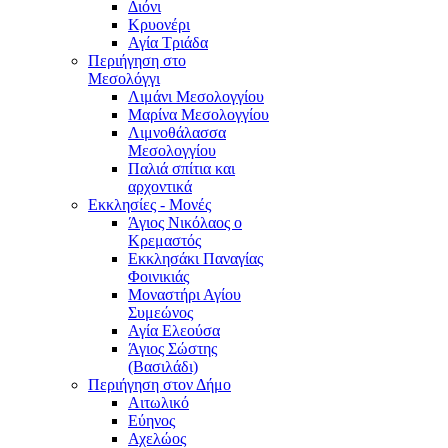
Διόνι
Κρυονέρι
Αγία Τριάδα
Περιήγηση στο
Μεσολόγγι
Λιμάνι Μεσολογγίου
Μαρίνα Μεσολογγίου
Λιμνοθάλασσα
Μεσολογγίου
Παλιά σπίτια και
αρχοντικά
Εκκλησίες - Μονές
Άγιος Νικόλαος ο
Κρεμαστός
Εκκλησάκι Παναγίας
Φοινικιάς
Μοναστήρι Αγίου
Συμεώνος
Αγία Ελεούσα
Άγιος Σώστης
(Βασιλάδι)
Περιήγηση στον Δήμο
Αιτωλικό
Εύηνος
Αχελώος