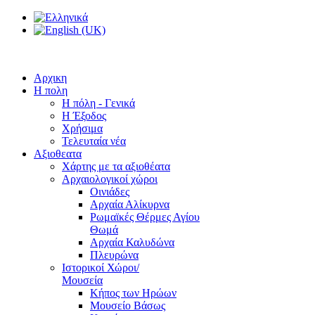
Αρχικη
Η πολη
Η πόλη - Γενικά
Η Έξοδος
Χρήσιμα
Τελευταία νέα
Αξιοθεατα
Χάρτης με τα αξιοθέατα
Αρχαιολογικοί χώροι
Οινιάδες
Αρχαία Αλίκυρνα
Ρωμαϊκές Θέρμες Αγίου
Θωμά
Αρχαία Καλυδώνα
Πλευρώνα
Ιστορικοί Χώροι/
Μουσεία
Κήπος των Ηρώων
Μουσείο Βάσως