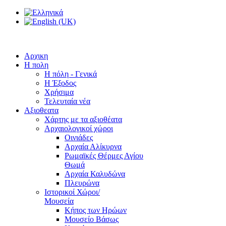
Αρχικη
Η πολη
Η πόλη - Γενικά
Η Έξοδος
Χρήσιμα
Τελευταία νέα
Αξιοθεατα
Χάρτης με τα αξιοθέατα
Αρχαιολογικοί χώροι
Οινιάδες
Αρχαία Αλίκυρνα
Ρωμαϊκές Θέρμες Αγίου
Θωμά
Αρχαία Καλυδώνα
Πλευρώνα
Ιστορικοί Χώροι/
Μουσεία
Κήπος των Ηρώων
Μουσείο Βάσως