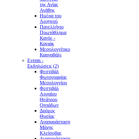
της Αγίας
Αγάθης
Ημέρα του
Αρχηγού
Πανελλήνιο
Πρωτάθλημα
Κανόε -
Καγιάκ
Μεσολογγίτικο
Καρναβάλι
Events -
Εκδηλώσεις (2)
Φεστιβάλ
Φωτογραφίας
Μεσολογγίου
Φεστιβάλ
Αρχαίου
Θεάτρου
Οινιάδων
Δρόμος
Θυσίας
Αναπαράσταση
Μάχης
Κλείσοβας
Αναπαράσταση