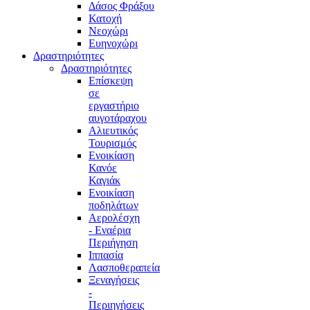
Δάσος Φράξου
Κατοχή
Νεοχώρι
Ευηνοχώρι
Δραστηριότητες
Δραστηριότητες
Επίσκεψη
σε
εργαστήριο
αυγοτάραχου
Αλιευτικός
Τουρισμός
Ενοικίαση
Κανόε
Καγιάκ
Ενοικίαση
ποδηλάτων
Αερολέσχη
- Εναέρια
Περιήγηση
Ιππασία
Λασποθεραπεία
Ξεναγήσεις
-
Περιηγήσεις