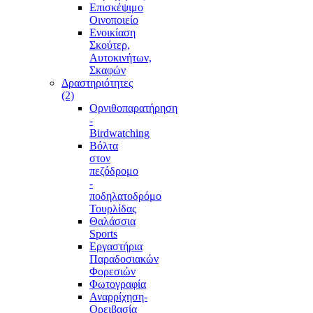
Επισκέψιμο
Οινοποιείο
Ενοικίαση
Σκούτερ,
Αυτοκινήτων,
Σκαφών
Δραστηριότητες
(2)
Ορνιθοπαρατήρηση
-
Birdwatching
Βόλτα
στον
πεζόδρομο
-
ποδηλατοδρόμο
Τουρλίδας
Θαλάσσια
Sports
Εργαστήρια
Παραδοσιακών
Φορεσιών
Φωτογραφία
Αναρρίχηση-
Ορειβασία