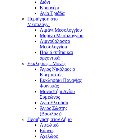
Διόνι
Κρυονέρι
Αγία Τριάδα
Περιήγηση στο
Μεσολόγγι
Λιμάνι Μεσολογγίου
Μαρίνα Μεσολογγίου
Λιμνοθάλασσα
Μεσολογγίου
Παλιά σπίτια και
αρχοντικά
Εκκλησίες - Μονές
Άγιος Νικόλαος ο
Κρεμαστός
Εκκλησάκι Παναγίας
Φοινικιάς
Μοναστήρι Αγίου
Συμεώνος
Αγία Ελεούσα
Άγιος Σώστης
(Βασιλάδι)
Περιήγηση στον Δήμο
Αιτωλικό
Εύηνος
Αχελώος