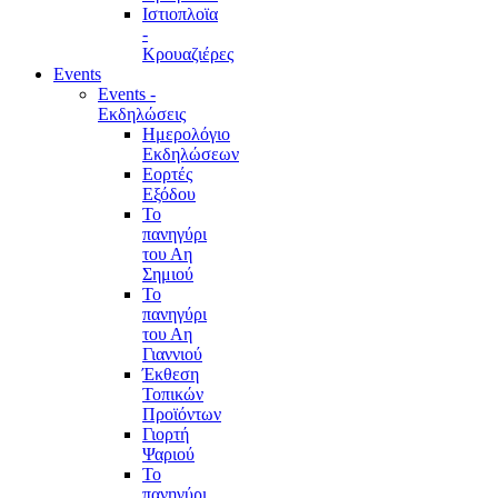
Ιστιοπλοϊα
-
Κρουαζιέρες
Events
Events -
Εκδηλώσεις
Ημερολόγιο
Εκδηλώσεων
Εορτές
Εξόδου
Το
πανηγύρι
του Αη
Σημιού
Το
πανηγύρι
του Αη
Γιαννιού
Έκθεση
Τοπικών
Προϊόντων
Γιορτή
Ψαριού
Το
πανηγύρι