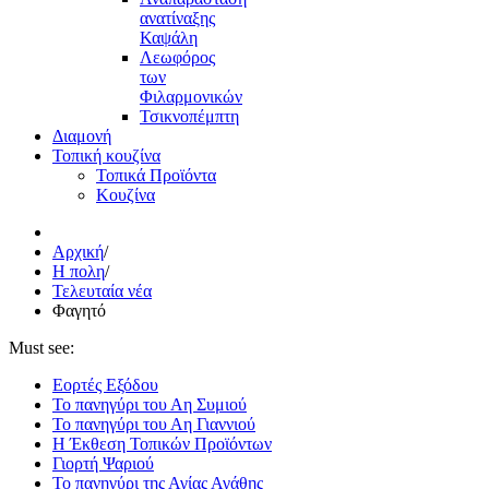
ανατίναξης
Καψάλη
Λεωφόρος
των
Φιλαρμονικών
Τσικνοπέμπτη
Διαμονή
Τοπική κουζίνα
Τοπικά Προϊόντα
Κουζίνα
Αρχική
/
Η πολη
/
Τελευταία νέα
Φαγητό
Must see:
Εορτές Εξόδου
Το πανηγύρι του Αη Συμιού
Το πανηγύρι του Αη Γιαννιού
Η Έκθεση Τοπικών Προϊόντων
Γιορτή Ψαριού
Το πανηγύρι της Αγίας Αγάθης