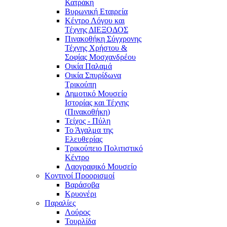
Κατράκη
Βυρωνική Εταιρεία
Κέντρο Λόγου και
Τέχνης ΔΙΕΞΟΔΟΣ
Πινακοθήκη Σύγχρονης
Τέχνης Χρήστου &
Σοφίας Μοσχανδρέου
Οικία Παλαμά
Οικία Σπυρίδωνα
Τρικούπη
Δημοτικό Μουσείο
Ιστορίας και Τέχνης
(Πινακοθήκη)
Τείχος - Πύλη
Το Άγαλμα της
Ελευθερίας
Τρικούπειο Πολιτιστικό
Κέντρο
Λαογραφικό Μουσείο
Κοντινοί Προορισμοί
Βαράσοβα
Κρυονέρι
Παραλίες
Λούρος
Τουρλίδα