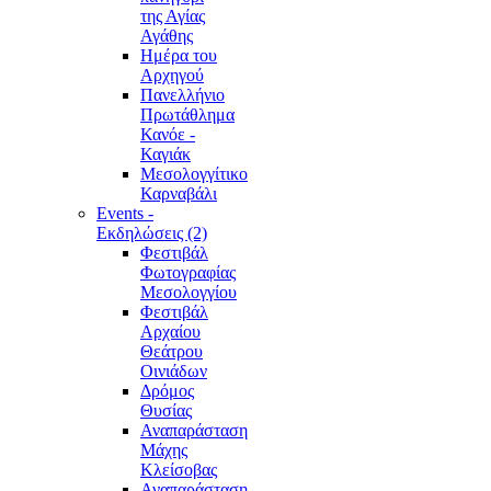
της Αγίας
Αγάθης
Ημέρα του
Αρχηγού
Πανελλήνιο
Πρωτάθλημα
Κανόε -
Καγιάκ
Μεσολογγίτικο
Καρναβάλι
Events -
Εκδηλώσεις (2)
Φεστιβάλ
Φωτογραφίας
Μεσολογγίου
Φεστιβάλ
Αρχαίου
Θεάτρου
Οινιάδων
Δρόμος
Θυσίας
Αναπαράσταση
Μάχης
Κλείσοβας
Αναπαράσταση