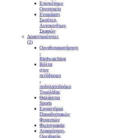
Επισκέψιμο
Οινοποιείο
Ενοικίαση
Σκούτερ,
Αυτοκινήτων,
Σκαφών
Δραστηριότητες
(2)
Ορνιθοπαρατήρηση
-
Birdwatching
Βόλτα
στον
πεζόδρομο
-
ποδηλατοδρόμο
Τουρλίδας
Θαλάσσια
Sports
Εργαστήρια
Παραδοσιακών
Φορεσιών
Φωτογραφία
Αναρρίχηση-
Ορειβασία