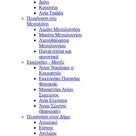
Διόνι
Κρυονέρι
Αγία Τριάδα
Περιήγηση στο
Μεσολόγγι
Λιμάνι Μεσολογγίου
Μαρίνα Μεσολογγίου
Λιμνοθάλασσα
Μεσολογγίου
Παλιά σπίτια και
αρχοντικά
Εκκλησίες - Μονές
Άγιος Νικόλαος ο
Κρεμαστός
Εκκλησάκι Παναγίας
Φοινικιάς
Μοναστήρι Αγίου
Συμεώνος
Αγία Ελεούσα
Άγιος Σώστης
(Βασιλάδι)
Περιήγηση στον Δήμο
Αιτωλικό
Εύηνος
Αχελώος