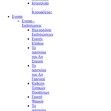
Ιστιοπλοϊα
-
Κρουαζιέρες
Events
Events -
Εκδηλώσεις
Ημερολόγιο
Εκδηλώσεων
Εορτές
Εξόδου
Το
πανηγύρι
του Αη
Σημιού
Το
πανηγύρι
του Αη
Γιαννιού
Έκθεση
Τοπικών
Προϊόντων
Γιορτή
Ψαριού
Το
πανηγύρι