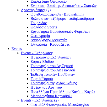
Επισκέψιμο Οινοποιείο
Ενοικίαση Σκούτερ, Αυτοκινήτων, Σκαφών
Δραστηριότητες (2)
Ορνιθοπαρατήρηση - Birdwatching
Βόλτα στον πεζόδρομο - ποδηλατοδρόμο
Τουρλίδας
Θαλάσσια Sports
Εργαστήρια Παραδοσιακών Φορεσιών
Φωτογραφία
Αναρρίχηση-Ορειβασία
Ιστιοπλοϊα - Κρουαζιέρες
Events
Events - Εκδηλώσεις
Ημερολόγιο Εκδηλώσεων
Εορτές Εξόδου
Το πανηγύρι του Αη Σημιού
Το πανηγύρι του Αη Γιαννιού
Έκθεση Τοπικών Προϊόντων
Γιορτή Ψαριού
Το πανηγύρι της Αγίας Αγάθης
Ημέρα του Αρχηγού
Πανελλήνιο Πρωτάθλημα Κανόε - Καγιάκ
Μεσολογγίτικο Καρναβάλι
Events - Εκδηλώσεις (2)
Φεστιβάλ Φωτογραφίας Μεσολογγίου