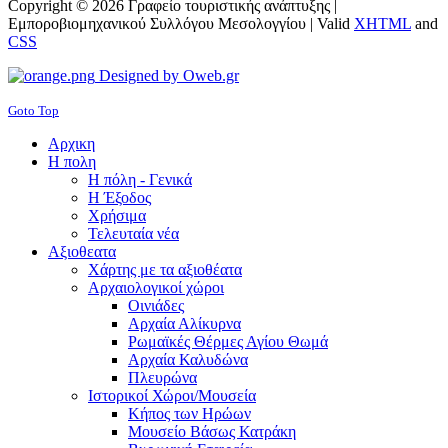
Copyright © 2026 Γραφείο τουριστικής ανάπτυξης |
Εμπορoβιομηχανικού Συλλόγου Μεσολογγίου |
Valid
XHTML
and
CSS
Designed by Oweb.gr
Goto Top
Αρχικη
Η πολη
Η πόλη - Γενικά
Η Έξοδος
Χρήσιμα
Τελευταία νέα
Αξιοθεατα
Χάρτης με τα αξιοθέατα
Αρχαιολογικοί χώροι
Οινιάδες
Αρχαία Αλίκυρνα
Ρωμαϊκές Θέρμες Αγίου Θωμά
Αρχαία Καλυδώνα
Πλευρώνα
Ιστορικοί Χώροι/Μουσεία
Κήπος των Ηρώων
Μουσείο Βάσως Κατράκη