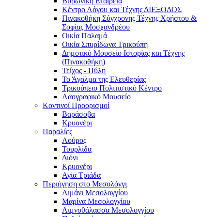
Βυρωνική Εταιρεία
Κέντρο Λόγου και Τέχνης ΔΙΕΞΟΔΟΣ
Πινακοθήκη Σύγχρονης Τέχνης Χρήστου &
Σοφίας Μοσχανδρέου
Οικία Παλαμά
Οικία Σπυρίδωνα Τρικούπη
Δημοτικό Μουσείο Ιστορίας και Τέχνης
(Πινακοθήκη)
Τείχος - Πύλη
Το Άγαλμα της Ελευθερίας
Τρικούπειο Πολιτιστικό Κέντρο
Λαογραφικό Μουσείο
Κοντινοί Προορισμοί
Βαράσοβα
Κρυονέρι
Παραλίες
Λούρος
Τουρλίδα
Διόνι
Κρυονέρι
Αγία Τριάδα
Περιήγηση στο Μεσολόγγι
Λιμάνι Μεσολογγίου
Μαρίνα Μεσολογγίου
Λιμνοθάλασσα Μεσολογγίου