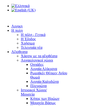
Αρχικη
Η πολη
Η πόλη - Γενικά
Η Έξοδος
Χρήσιμα
Τελευταία νέα
Αξιοθεατα
Χάρτης με τα αξιοθέατα
Αρχαιολογικοί χώροι
Οινιάδες
Αρχαία Αλίκυρνα
Ρωμαϊκές Θέρμες Αγίου
Θωμά
Αρχαία Καλυδώνα
Πλευρώνα
Ιστορικοί Χώροι/
Μουσεία
Κήπος των Ηρώων
Μουσείο Βάσως