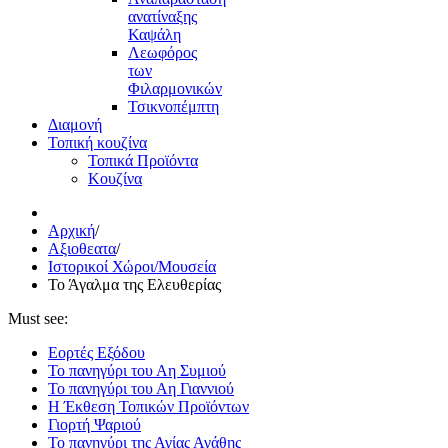
ανατίναξης
Καψάλη
Λεωφόρος
των
Φιλαρμονικών
Τσικνοπέμπτη
Διαμονή
Τοπική κουζίνα
Τοπικά Προϊόντα
Κουζίνα
Αρχική
/
Αξιοθεατα
/
Ιστορικοί Χώροι/Μουσεία
Το Άγαλμα της Ελευθερίας
Must see:
Εορτές Εξόδου
Το πανηγύρι του Αη Συμιού
Το πανηγύρι του Αη Γιαννιού
Η Έκθεση Τοπικών Προϊόντων
Γιορτή Ψαριού
Το πανηγύρι της Αγίας Αγάθης