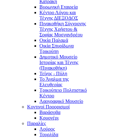
Κατράκη
Βυρωνική Εταιρεία
Κέντρο Λόγου και
Τέχνης ΔΙΕΞΟΔΟΣ
Πινακοθήκη Σύγχρονης
Τέχνης Χρήστου &
Σοφίας Μοσχανδρέου
Οικία Παλαμά
Οικία Σπυρίδωνα
Τρικούπη
Δημοτικό Μουσείο
Ιστορίας και Τέχνης
(Πινακοθήκη)
Τείχος - Πύλη
Το Άγαλμα της
Ελευθερίας
Τρικούπειο Πολιτιστικό
Κέντρο
Λαογραφικό Μουσείο
Κοντινοί Προορισμοί
Βαράσοβα
Κρυονέρι
Παραλίες
Λούρος
Τουρλίδα