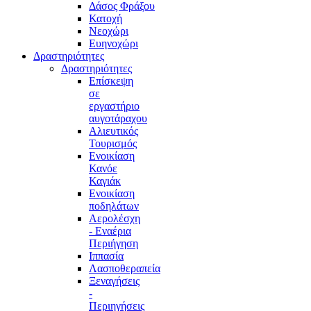
Δάσος Φράξου
Κατοχή
Νεοχώρι
Ευηνοχώρι
Δραστηριότητες
Δραστηριότητες
Επίσκεψη
σε
εργαστήριο
αυγοτάραχου
Αλιευτικός
Τουρισμός
Ενοικίαση
Κανόε
Καγιάκ
Ενοικίαση
ποδηλάτων
Αερολέσχη
- Εναέρια
Περιήγηση
Ιππασία
Λασποθεραπεία
Ξεναγήσεις
-
Περιηγήσεις