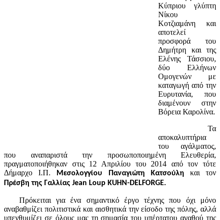
Κύπριου γλύπτη
Νίκου
Κοτζιαμάνη και
αποτελεί
προσφορά του
Δημήτρη και της
Ελένης Τάσσιου,
δύο Ελλήνων
Ομογενών με
καταγωγή από την
Ευρυτανία, που
διαμένουν στην
Βόρεια Καρολίνα.
Τα
αποκαλυπτήρια
του αγάλματος,
που αναπαριστά την προσωποποιημένη Ελευθερία,
πραγματοποιήθηκαν στις 12 Απριλίου του 2014 από τον τότε
Δήμαρχο Ι.Π.
και τον
Μεσολογγίου Παναγιώτη Κατσούλη
Πρέσβη της Γαλλίας Jean Loup KUHN-DELFORGE.
Πρόκειται για ένα σημαντικό έργο τέχνης που όχι μόνο
αναβαθμίζει πολιτιστικά και αισθητικά την είσοδο της πόλης, αλλά
υπενθυμίζει σε όλους μας τη σημασία του υπέρτατου αγαθού της