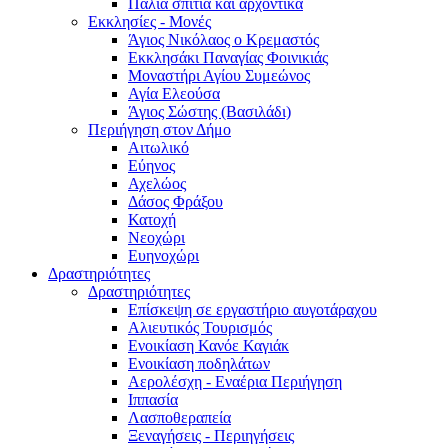
Παλιά σπίτια και αρχοντικά
Εκκλησίες - Μονές
Άγιος Νικόλαος ο Κρεμαστός
Εκκλησάκι Παναγίας Φοινικιάς
Μοναστήρι Αγίου Συμεώνος
Αγία Ελεούσα
Άγιος Σώστης (Βασιλάδι)
Περιήγηση στον Δήμο
Αιτωλικό
Εύηνος
Αχελώος
Δάσος Φράξου
Κατοχή
Νεοχώρι
Ευηνοχώρι
Δραστηριότητες
Δραστηριότητες
Επίσκεψη σε εργαστήριο αυγοτάραχου
Αλιευτικός Τουρισμός
Ενοικίαση Κανόε Καγιάκ
Ενοικίαση ποδηλάτων
Αερολέσχη - Εναέρια Περιήγηση
Ιππασία
Λασποθεραπεία
Ξεναγήσεις - Περιηγήσεις