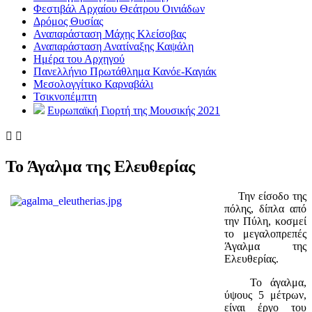
Φεστιβάλ Αρχαίου Θεάτρου Οινιάδων
Δρόμος Θυσίας
Αναπαράσταση Μάχης Κλείσοβας
Αναπαράσταση Ανατίναξης Καψάλη
Ημέρα του Αρχηγού
Πανελλήνιο Πρωτάθλημα Κανόε-Καγιάκ
Μεσολογγίτικο Καρναβάλι
Τσικνοπέμπτη
Ευρωπαϊκή Γιορτή της Μουσικής 2021


Το Άγαλμα της Ελευθερίας
Την είσοδο της
πόλης, δίπλα από
την Πύλη, κοσμεί
το μεγαλοπρεπές
Άγαλμα της
Ελευθερίας.
Το άγαλμα,
ύψους 5 μέτρων,
είναι έργο του