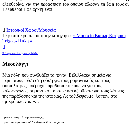
ελευθερίας,
για την προάσπιση του οποίου έδωσαν τη ζωή τους οι
Ελεύθεροι Πολιορκημένοι.

Ιστορικοί Χώροι/Μουσεία
Περισσότερα σε αυτή την κατηγορία:
« Μουσείο Βάσως Κατράκη
Τείχος - Πύλη »

FaLang translation system by Faboba
Μεσολόγγι
Μία πόλη που συνδυάζει τα πάντα. Ειδυλλιακά σημεία για
περιπάτους μέσα στη φύση για τους ρομαντικούς και τους
φυσιολάτρες, υπέροχη παραδοσιακή κουζίνα για τους
καλοφαγάδες, σημαντικά μουσεία και αξιοθέατα για τους λάτρεις
της παράδοσης και της ιστορίας. Ας ταξιδέψουμε, λοιπόν, στο
«μικρό αλωνάκι»…
Γραφείο τουριστικής ανάπτυξης
Εμποροβιομηχανικού Συλλόγου Μεσολογγίου