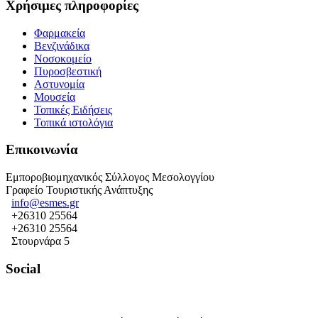
Χρήσιμες πληροφορίες
Φαρμακεία
Βενζινάδικα
Νοσοκομείο
Πυροσβεστική
Αστυνομία
Μουσεία
Τοπικές Ειδήσεις
Τοπικά ιστολόγια
Επικοινωνία
Εμποροβιομηχανικός Σύλλογος Μεσολογγίου
Γραφείο Τουριστικής Ανάπτυξης
info@esmes.gr
+26310 25564
+26310 25564
Στουρνάρα 5
Social