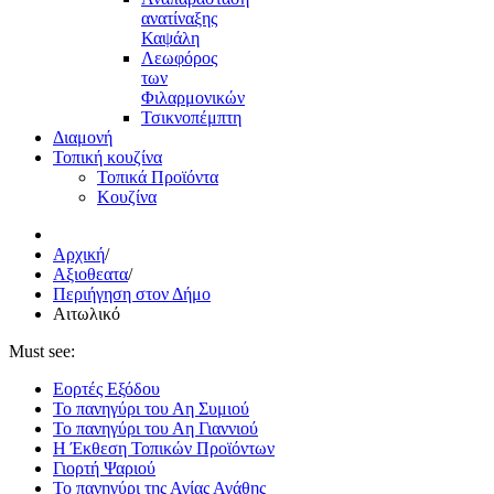
ανατίναξης
Καψάλη
Λεωφόρος
των
Φιλαρμονικών
Τσικνοπέμπτη
Διαμονή
Τοπική κουζίνα
Τοπικά Προϊόντα
Κουζίνα
Αρχική
/
Αξιοθεατα
/
Περιήγηση στον Δήμο
Αιτωλικό
Must see:
Εορτές Εξόδου
Το πανηγύρι του Αη Συμιού
Το πανηγύρι του Αη Γιαννιού
Η Έκθεση Τοπικών Προϊόντων
Γιορτή Ψαριού
Το πανηγύρι της Αγίας Αγάθης