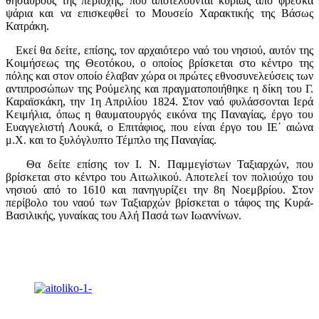
θησαυρούς της περιοχής, που αποτελούνται κυρίως από φρέσκα
ψάρια και να επισκεφθεί το Μουσείο Χαρακτικής της Βάσως
Κατράκη.
Εκεί θα δείτε, επίσης, τον αρχαιότερο ναό του νησιού, αυτόν της
Κοιμήσεως της Θεοτόκου, ο οποίος βρίσκεται στο κέντρο της
πόλης και στον οποίο έλαβαν χώρα οι πρώτες εθνοσυνελεύσεις των
αντιπροσώπων της Ρούμελης και πραγματοποιήθηκε η δίκη του Γ.
Καραϊσκάκη, την 1η Απριλίου 1824. Στον ναό φυλάσσονται Ιερά
Κειμήλια, όπως η θαυματουργός εικόνα της Παναγίας, έργο του
Ευαγγελιστή Λουκά, ο Επιτάφιος, που είναι έργο του ΙΕ΄ αιώνα
μ.Χ. και το ξυλόγλυπτο Τέμπλο της Παναγίας.
Θα δείτε επίσης τον Ι. Ν. Παμμεγίστων Ταξιαρχών, που
βρίσκεται στο κέντρο του Αιτωλικού. Αποτελεί τον πολιούχο του
νησιού από το 1610 και πανηγυρίζει την 8η Νοεμβρίου. Στον
περίβολο του ναού των Ταξιαρχών βρίσκεται ο τάφος της Κυρά-
Βασιλικής, γυναίκας του Αλή Πασά των Ιωαννίνων.