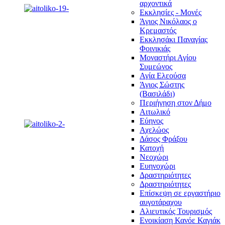
αρχοντικά
Εκκλησίες - Μονές
Άγιος Νικόλαος ο
Κρεμαστός
Εκκλησάκι Παναγίας
Φοινικιάς
Μοναστήρι Αγίου
Συμεώνος
Αγία Ελεούσα
Άγιος Σώστης
(Βασιλάδι)
Περιήγηση στον Δήμο
Αιτωλικό
Εύηνος
Αχελώος
Δάσος Φράξου
Κατοχή
Νεοχώρι
Ευηνοχώρι
Δραστηριότητες
Δραστηριότητες
Επίσκεψη σε εργαστήριο
αυγοτάραχου
Αλιευτικός Τουρισμός
Ενοικίαση Κανόε Καγιάκ