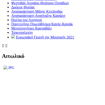
Φεστιβάλ Αρχαίου Θεάτρου Οινιάδων
Δρόμος Θυσίας
Αναπαράσταση Μάχης Κλείσοβας
Αναπαράσταση Ανατίναξης Καψάλη
Ημέρα του Αρχηγού
Πανελλήνιο Πρωτάθλημα Κανόε-Καγιάκ
Μεσολογγίτικο Καρναβάλι
Τσικνοπέμπτη
Ευρωπαϊκή Γιορτή της Μουσικής 2021


Αιτωλικό