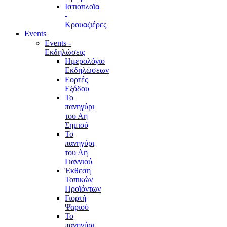
Ιστιοπλοϊα
-
Κρουαζιέρες
Events
Events -
Εκδηλώσεις
Ημερολόγιο
Εκδηλώσεων
Εορτές
Εξόδου
Το
πανηγύρι
του Αη
Σημιού
Το
πανηγύρι
του Αη
Γιαννιού
Έκθεση
Τοπικών
Προϊόντων
Γιορτή
Ψαριού
Το
πανηγύρι