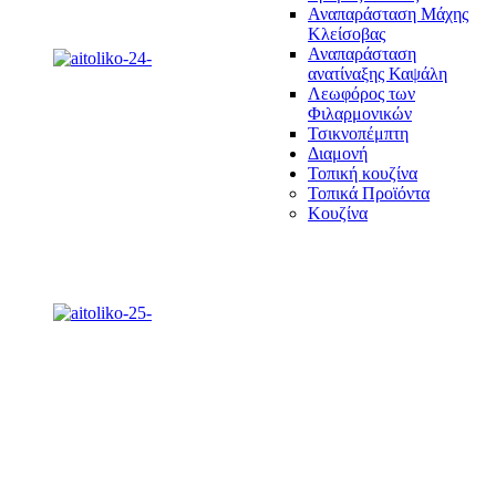
Αναπαράσταση Μάχης
Κλείσοβας
Αναπαράσταση
ανατίναξης Καψάλη
Λεωφόρος των
Φιλαρμονικών
Τσικνοπέμπτη
Διαμονή
Τοπική κουζίνα
Τοπικά Προϊόντα
Κουζίνα