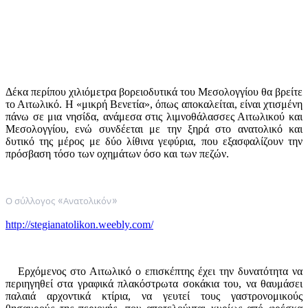
Δέκα περίπου χιλιόμετρα βορειοδυτικά του Μεσολογγίου θα βρείτε
το Αιτωλικό. Η «μικρή Βενετία», όπως αποκαλείται, είναι χτισμένη
πάνω σε μια νησίδα, ανάμεσα στις λιμνοθάλασσες Αιτωλικού και
Μεσολογγίου, ενώ συνδέεται με την ξηρά στο ανατολικό και
δυτικό της μέρος με δύο λίθινα γεφύρια, που εξασφαλίζουν την
πρόσβαση τόσο των οχημάτων όσο και των πεζών.
Ο σύλλογος
«
Ανατολικόν
»
http://stegianatolikon.weebly.com/
Ερχόμενος στο Αιτωλικό ο επισκέπτης έχει την δυνατότητα να
περιηγηθεί στα γραφικά πλακόστρωτα σοκάκια του, να θαυμάσει
παλαιά αρχοντικά κτίρια, να γευτεί τους γαστρονομικούς