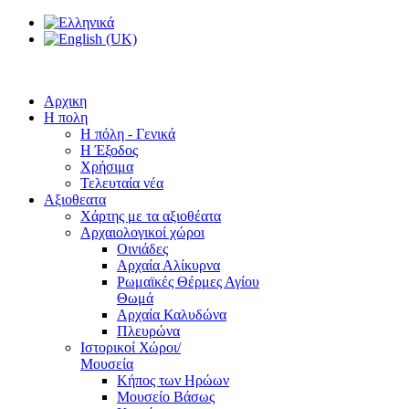
Αρχικη
Η πολη
Η πόλη - Γενικά
Η Έξοδος
Χρήσιμα
Τελευταία νέα
Αξιοθεατα
Χάρτης με τα αξιοθέατα
Αρχαιολογικοί χώροι
Οινιάδες
Αρχαία Αλίκυρνα
Ρωμαϊκές Θέρμες Αγίου
Θωμά
Αρχαία Καλυδώνα
Πλευρώνα
Ιστορικοί Χώροι/
Μουσεία
Κήπος των Ηρώων
Μουσείο Βάσως