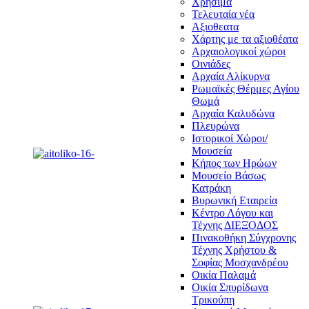
Χρήσιμα
Τελευταία νέα
Αξιοθεατα
Χάρτης με τα αξιοθέατα
Αρχαιολογικοί χώροι
Οινιάδες
Αρχαία Αλίκυρνα
Ρωμαϊκές Θέρμες Αγίου
Θωμά
Αρχαία Καλυδώνα
Πλευρώνα
Ιστορικοί Χώροι/
Μουσεία
Κήπος των Ηρώων
Μουσείο Βάσως
Κατράκη
Βυρωνική Εταιρεία
Κέντρο Λόγου και
Τέχνης ΔΙΕΞΟΔΟΣ
Πινακοθήκη Σύγχρονης
Τέχνης Χρήστου &
Σοφίας Μοσχανδρέου
Οικία Παλαμά
Οικία Σπυρίδωνα
Τρικούπη