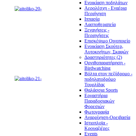
Ενοικίαση ποδηλάτων
Αερολέσχη - Εναέρια
Περιήγηση
Ιππασία
Λασποθεραπεία
Ξεναγήσεις -
Περιηγήσεις
Επισκέψιμο Οινοποιείο
Ενοικίαση Σκούτερ,
Αυτοκινήτων, Σκαφών
Δραστηριότητες (2)
Ορνιθοπαρατήρηση -
Birdwatching
Βόλτα στον πεζόδρομο -
ποδηλατοδρόμο
Τουρλίδας
Θαλάσσια Sports
Εργαστήρια
Παραδοσιακών
Φορεσιών
Φωτογραφία
Αναρρίχηση-Ορειβασία
Ιστιοπλοϊα -
Κρουαζιέρες
Events