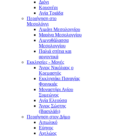
Διόνι
Κρυονέρι
Αγία Τριάδα
Περιήγηση στο
Μεσολόγγι
Λιμάνι Μεσολογγίου
Μαρίνα Μεσολογγίου
Λιμνοθάλασσα
Μεσολογγίου
Παλιά σπίτια και
αρχοντικά
Εκκλησίες - Μονές
Άγιος Νικόλαος ο
Κρεμαστός
Εκκλησάκι Παναγίας
Φοινικιάς
Μοναστήρι Αγίου
Συμεώνος
Αγία Ελεούσα
Άγιος Σώστης
(Βασιλάδι)
Περιήγηση στον Δήμο
Αιτωλικό
Εύηνος
Αχελώος