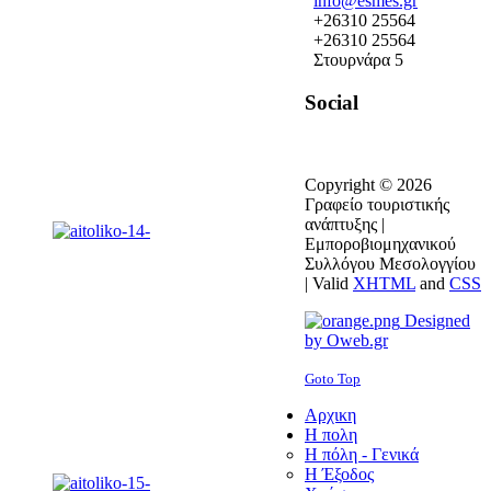
info@esmes.gr
+26310 25564
+26310 25564
Στουρνάρα 5
Social
Copyright © 2026
Γραφείο τουριστικής
ανάπτυξης |
Εμπορoβιομηχανικού
Συλλόγου Μεσολογγίου
|
Valid
XHTML
and
CSS
Designed
by Oweb.gr
Goto Top
Αρχικη
Η πολη
Η πόλη - Γενικά
Η Έξοδος