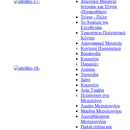
Δημοτικό Μουσείο
Ιστορίας και Τέχνης
(Πινακοθήκη)
Τείχος - Πύλη
Το Άγαλμα της
Ελευθερίας
Τρικούπειο Πολιτιστικό
Κέντρο
Λαογραφικό Μουσείο
Κοντινοί Προορισμοί
Βαράσοβα
Κρυονέρι
Παραλίες
Λούρος
Τουρλίδα
Διόνι
Κρυονέρι
Αγία Τριάδα
Περιήγηση στο
Μεσολόγγι
Λιμάνι Μεσολογγίου
Μαρίνα Μεσολογγίου
Λιμνοθάλασσα
Μεσολογγίου
Παλιά σπίτια και