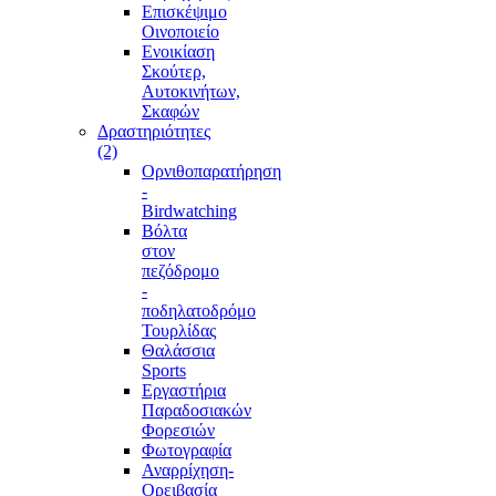
Επισκέψιμο
Οινοποιείο
Ενοικίαση
Σκούτερ,
Αυτοκινήτων,
Σκαφών
Δραστηριότητες
(2)
Ορνιθοπαρατήρηση
-
Birdwatching
Βόλτα
στον
πεζόδρομο
-
ποδηλατοδρόμο
Τουρλίδας
Θαλάσσια
Sports
Εργαστήρια
Παραδοσιακών
Φορεσιών
Φωτογραφία
Αναρρίχηση-
Ορειβασία