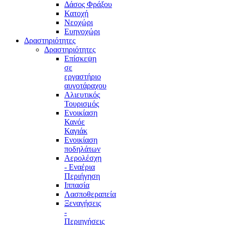
Δάσος Φράξου
Κατοχή
Νεοχώρι
Ευηνοχώρι
Δραστηριότητες
Δραστηριότητες
Επίσκεψη
σε
εργαστήριο
αυγοτάραχου
Αλιευτικός
Τουρισμός
Ενοικίαση
Κανόε
Καγιάκ
Ενοικίαση
ποδηλάτων
Αερολέσχη
- Εναέρια
Περιήγηση
Ιππασία
Λασποθεραπεία
Ξεναγήσεις
-
Περιηγήσεις