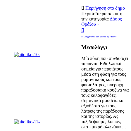

Περιήγηση στο δήμο
Περισσότερα σε αυτή
την κατηγορία:
Δάσος
Φράξου »

FaLang translation system by Faboba
Μεσολόγγι
Μία πόλη που συνδυάζει
τα πάντα. Ειδυλλιακά
σημεία για περιπάτους
μέσα στη φύση για τους
ρομαντικούς και τους
φυσιολάτρες, υπέροχη
παραδοσιακή κουζίνα για
τους καλοφαγάδες,
σημαντικά μουσεία και
αξιοθέατα για τους
λάτρεις της παράδοσης
και της ιστορίας. Ας
ταξιδέψουμε, λοιπόν,
στο «μικρό αλωνάκι»…