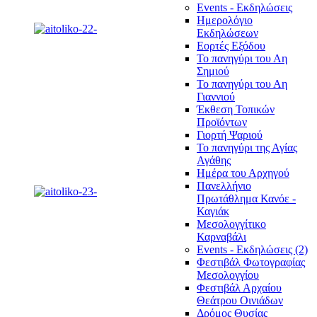
Events - Εκδηλώσεις
Ημερολόγιο
Εκδηλώσεων
Εορτές Εξόδου
Το πανηγύρι του Αη
Σημιού
Το πανηγύρι του Αη
Γιαννιού
Έκθεση Τοπικών
Προϊόντων
Γιορτή Ψαριού
Το πανηγύρι της Αγίας
Αγάθης
Ημέρα του Αρχηγού
Πανελλήνιο
Πρωτάθλημα Κανόε -
Καγιάκ
Μεσολογγίτικο
Καρναβάλι
Events - Εκδηλώσεις (2)
Φεστιβάλ Φωτογραφίας
Μεσολογγίου
Φεστιβάλ Αρχαίου
Θεάτρου Οινιάδων
Δρόμος Θυσίας