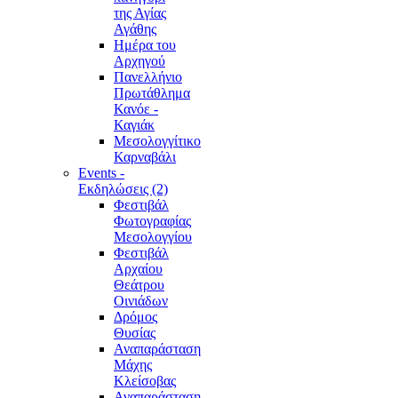
της Αγίας
Αγάθης
Ημέρα του
Αρχηγού
Πανελλήνιο
Πρωτάθλημα
Κανόε -
Καγιάκ
Μεσολογγίτικο
Καρναβάλι
Events -
Εκδηλώσεις (2)
Φεστιβάλ
Φωτογραφίας
Μεσολογγίου
Φεστιβάλ
Αρχαίου
Θεάτρου
Οινιάδων
Δρόμος
Θυσίας
Αναπαράσταση
Μάχης
Κλείσοβας
Αναπαράσταση