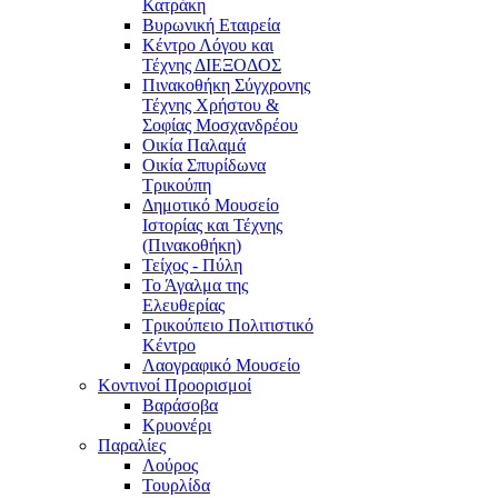
Κατράκη
Βυρωνική Εταιρεία
Κέντρο Λόγου και
Τέχνης ΔΙΕΞΟΔΟΣ
Πινακοθήκη Σύγχρονης
Τέχνης Χρήστου &
Σοφίας Μοσχανδρέου
Οικία Παλαμά
Οικία Σπυρίδωνα
Τρικούπη
Δημοτικό Μουσείο
Ιστορίας και Τέχνης
(Πινακοθήκη)
Τείχος - Πύλη
Το Άγαλμα της
Ελευθερίας
Τρικούπειο Πολιτιστικό
Κέντρο
Λαογραφικό Μουσείο
Κοντινοί Προορισμοί
Βαράσοβα
Κρυονέρι
Παραλίες
Λούρος
Τουρλίδα