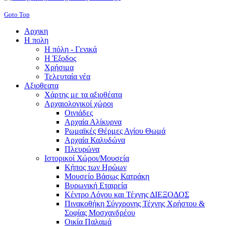
Goto Top
Αρχικη
Η πολη
Η πόλη - Γενικά
Η Έξοδος
Χρήσιμα
Τελευταία νέα
Αξιοθεατα
Χάρτης με τα αξιοθέατα
Αρχαιολογικοί χώροι
Οινιάδες
Αρχαία Αλίκυρνα
Ρωμαϊκές Θέρμες Αγίου Θωμά
Αρχαία Καλυδώνα
Πλευρώνα
Ιστορικοί Χώροι/Μουσεία
Κήπος των Ηρώων
Μουσείο Βάσως Κατράκη
Βυρωνική Εταιρεία
Κέντρο Λόγου και Τέχνης ΔΙΕΞΟΔΟΣ
Πινακοθήκη Σύγχρονης Τέχνης Χρήστου &
Σοφίας Μοσχανδρέου
Οικία Παλαμά