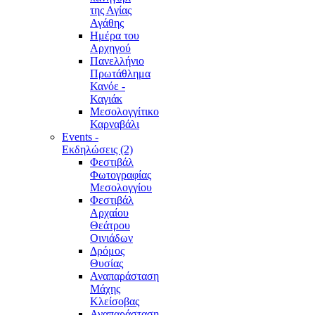
της Αγίας
Αγάθης
Ημέρα του
Αρχηγού
Πανελλήνιο
Πρωτάθλημα
Κανόε -
Καγιάκ
Μεσολογγίτικο
Καρναβάλι
Events -
Εκδηλώσεις (2)
Φεστιβάλ
Φωτογραφίας
Μεσολογγίου
Φεστιβάλ
Αρχαίου
Θεάτρου
Οινιάδων
Δρόμος
Θυσίας
Αναπαράσταση
Μάχης
Κλείσοβας
Αναπαράσταση