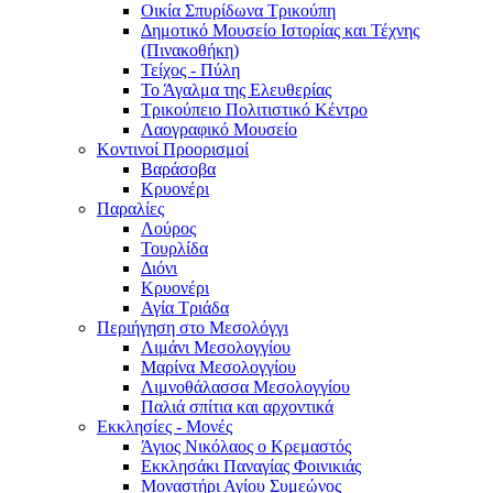
Οικία Σπυρίδωνα Τρικούπη
Δημοτικό Μουσείο Ιστορίας και Τέχνης
(Πινακοθήκη)
Τείχος - Πύλη
Το Άγαλμα της Ελευθερίας
Τρικούπειο Πολιτιστικό Κέντρο
Λαογραφικό Μουσείο
Κοντινοί Προορισμοί
Βαράσοβα
Κρυονέρι
Παραλίες
Λούρος
Τουρλίδα
Διόνι
Κρυονέρι
Αγία Τριάδα
Περιήγηση στο Μεσολόγγι
Λιμάνι Μεσολογγίου
Μαρίνα Μεσολογγίου
Λιμνοθάλασσα Μεσολογγίου
Παλιά σπίτια και αρχοντικά
Εκκλησίες - Μονές
Άγιος Νικόλαος ο Κρεμαστός
Εκκλησάκι Παναγίας Φοινικιάς
Μοναστήρι Αγίου Συμεώνος