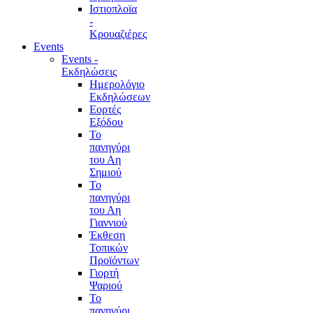
Ιστιοπλοϊα
-
Κρουαζιέρες
Events
Events -
Εκδηλώσεις
Ημερολόγιο
Εκδηλώσεων
Εορτές
Εξόδου
Το
πανηγύρι
του Αη
Σημιού
Το
πανηγύρι
του Αη
Γιαννιού
Έκθεση
Τοπικών
Προϊόντων
Γιορτή
Ψαριού
Το
πανηγύρι