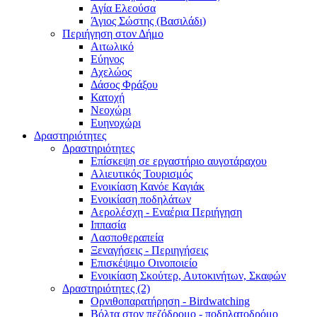
Αγία Ελεούσα
Άγιος Σώστης (Βασιλάδι)
Περιήγηση στον Δήμο
Αιτωλικό
Εύηνος
Αχελώος
Δάσος Φράξου
Κατοχή
Νεοχώρι
Ευηνοχώρι
Δραστηριότητες
Δραστηριότητες
Επίσκεψη σε εργαστήριο αυγοτάραχου
Αλιευτικός Τουρισμός
Ενοικίαση Κανόε Καγιάκ
Ενοικίαση ποδηλάτων
Αερολέσχη - Εναέρια Περιήγηση
Ιππασία
Λασποθεραπεία
Ξεναγήσεις - Περιηγήσεις
Επισκέψιμο Οινοποιείο
Ενοικίαση Σκούτερ, Αυτοκινήτων, Σκαφών
Δραστηριότητες (2)
Ορνιθοπαρατήρηση - Birdwatching
Βόλτα στον πεζόδρομο - ποδηλατοδρόμο