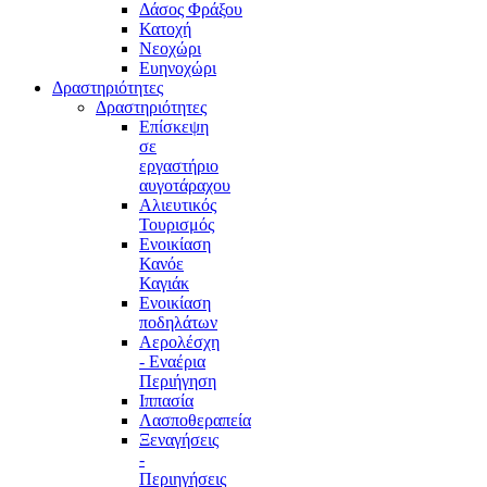
Δάσος Φράξου
Κατοχή
Νεοχώρι
Ευηνοχώρι
Δραστηριότητες
Δραστηριότητες
Επίσκεψη
σε
εργαστήριο
αυγοτάραχου
Αλιευτικός
Τουρισμός
Ενοικίαση
Κανόε
Καγιάκ
Ενοικίαση
ποδηλάτων
Αερολέσχη
- Εναέρια
Περιήγηση
Ιππασία
Λασποθεραπεία
Ξεναγήσεις
-
Περιηγήσεις