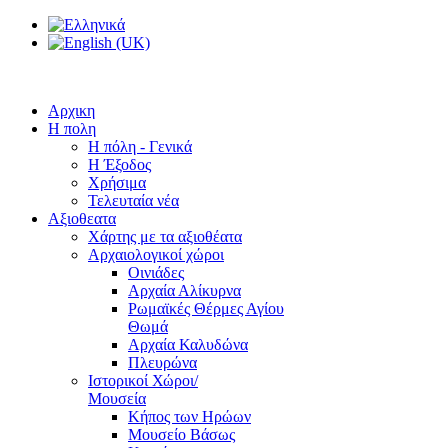
Αρχικη
Η πολη
Η πόλη - Γενικά
Η Έξοδος
Χρήσιμα
Τελευταία νέα
Αξιοθεατα
Χάρτης με τα αξιοθέατα
Αρχαιολογικοί χώροι
Οινιάδες
Αρχαία Αλίκυρνα
Ρωμαϊκές Θέρμες Αγίου
Θωμά
Αρχαία Καλυδώνα
Πλευρώνα
Ιστορικοί Χώροι/
Μουσεία
Κήπος των Ηρώων
Μουσείο Βάσως