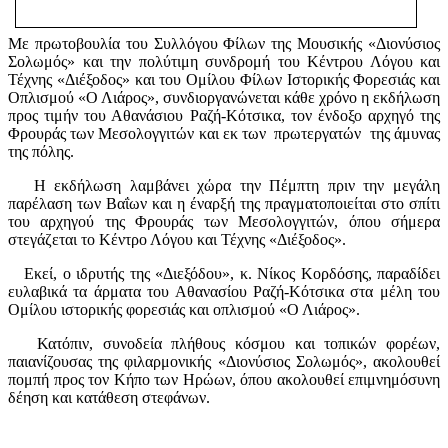
Με πρωτοβουλία του Συλλόγου Φίλων της Μουσικής «Διονύσιος
Σολωμός» και την πολύτιμη συνδρομή του Κέντρου Λόγου και
Τέχνης «Διέξοδος» και του Ομίλου Φίλων Ιστορικής Φορεσιάς και
Οπλισμού «Ο Λιάρος», συνδιοργανώνεται κάθε χρόνο η εκδήλωση
προς τιμήν του Αθανάσιου Ραζή-Κότσικα, τον ένδοξο αρχηγό της
Φρουράς των Μεσολογγιτών και εκ των πρωτεργατών της άμυνας
της πόλης.
Η εκδήλωση λαμβάνει χώρα την Πέμπτη πριν την μεγάλη
παρέλαση των Βαΐων και η έναρξή της πραγματοποιείται στο σπίτι
του αρχηγού της Φρουράς των Μεσολογγιτών, όπου σήμερα
στεγάζεται το Κέντρο Λόγου και Τέχνης «Διέξοδος».
Εκεί, ο ιδρυτής της «Διεξόδου», κ. Νίκος Κορδόσης, παραδίδει
ευλαβικά τα άρματα του Αθανασίου Ραζή-Κότσικα στα μέλη του
Ομίλου ιστορικής φορεσιάς και οπλισμού «Ο Λιάρος».
Κατόπιν, συνοδεία πλήθους κόσμου και τοπικών φορέων,
παιανίζουσας της φιλαρμονικής «Διονύσιος Σολωμός», ακολουθεί
πομπή προς τον Κήπο των Ηρώων, όπου ακολουθεί επιμνημόσυνη
δέηση και κατάθεση στεφάνων.