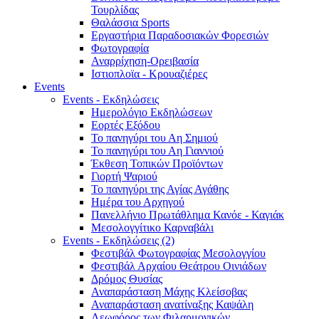
Τουρλίδας
Θαλάσσια Sports
Εργαστήρια Παραδοσιακών Φορεσιών
Φωτογραφία
Αναρρίχηση-Ορειβασία
Ιστιοπλοϊα - Κρουαζιέρες
Events
Events - Εκδηλώσεις
Ημερολόγιο Εκδηλώσεων
Εορτές Εξόδου
Το πανηγύρι του Αη Σημιού
Το πανηγύρι του Αη Γιαννιού
Έκθεση Τοπικών Προϊόντων
Γιορτή Ψαριού
Το πανηγύρι της Αγίας Αγάθης
Ημέρα του Αρχηγού
Πανελλήνιο Πρωτάθλημα Κανόε - Καγιάκ
Μεσολογγίτικο Καρναβάλι
Events - Εκδηλώσεις (2)
Φεστιβάλ Φωτογραφίας Μεσολογγίου
Φεστιβάλ Αρχαίου Θεάτρου Οινιάδων
Δρόμος Θυσίας
Αναπαράσταση Μάχης Κλείσοβας
Αναπαράσταση ανατίναξης Καψάλη
Λεωφόρος των Φιλαρμονικών