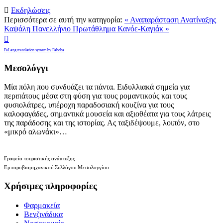

Εκδηλώσεις
Περισσότερα σε αυτή την κατηγορία:
« Αναπαράσταση Ανατίναξης
Καψάλη
Πανελλήνιο Πρωτάθλημα Κανόε-Καγιάκ »

FaLang translation system by Faboba
Μεσολόγγι
Μία πόλη που συνδυάζει τα πάντα. Ειδυλλιακά σημεία για
περιπάτους μέσα στη φύση για τους ρομαντικούς και τους
φυσιολάτρες, υπέροχη παραδοσιακή κουζίνα για τους
καλοφαγάδες, σημαντικά μουσεία και αξιοθέατα για τους λάτρεις
της παράδοσης και της ιστορίας. Ας ταξιδέψουμε, λοιπόν, στο
«μικρό αλωνάκι»…
Γραφείο τουριστικής ανάπτυξης
Εμποροβιομηχανικού Συλλόγου Μεσολογγίου
Χρήσιμες πληροφορίες
Φαρμακεία
Βενζινάδικα