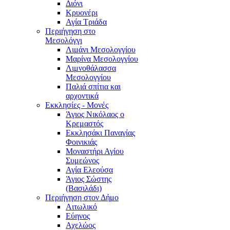
Διόνι
Κρυονέρι
Αγία Τριάδα
Περιήγηση στο
Μεσολόγγι
Λιμάνι Μεσολογγίου
Μαρίνα Μεσολογγίου
Λιμνοθάλασσα
Μεσολογγίου
Παλιά σπίτια και
αρχοντικά
Εκκλησίες - Μονές
Άγιος Νικόλαος ο
Κρεμαστός
Εκκλησάκι Παναγίας
Φοινικιάς
Μοναστήρι Αγίου
Συμεώνος
Αγία Ελεούσα
Άγιος Σώστης
(Βασιλάδι)
Περιήγηση στον Δήμο
Αιτωλικό
Εύηνος
Αχελώος