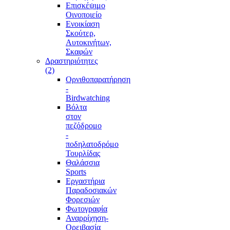
Επισκέψιμο
Οινοποιείο
Ενοικίαση
Σκούτερ,
Αυτοκινήτων,
Σκαφών
Δραστηριότητες
(2)
Ορνιθοπαρατήρηση
-
Birdwatching
Βόλτα
στον
πεζόδρομο
-
ποδηλατοδρόμο
Τουρλίδας
Θαλάσσια
Sports
Εργαστήρια
Παραδοσιακών
Φορεσιών
Φωτογραφία
Αναρρίχηση-
Ορειβασία