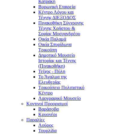
Κατράκη
Βυρωνική Εταιρεία
Κέντρο Λόγου και
Τέχνης ΔΙΕΞΟΔΟΣ
Πινακοθήκη Σύγχρονης
Τέχνης Χρήστου &
Σοφίας Μοσχανδρέου
Οικία Παλαμά
Οικία Σπυρίδωνα
Τρικούπη
Δημοτικό Μουσείο
Ιστορίας και Τέχνης
(Πινακοθήκη)
Τείχος - Πύλη
Το Άγαλμα της
Ελευθερίας
Τρικούπειο Πολιτιστικό
Κέντρο
Λαογραφικό Μουσείο
Κοντινοί Προορισμοί
Βαράσοβα
Κρυονέρι
Παραλίες
Λούρος
Τουρλίδα