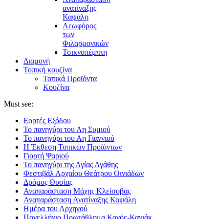
ανατίναξης
Καψάλη
Λεωφόρος
των
Φιλαρμονικών
Τσικνοπέμπτη
Διαμονή
Τοπική κουζίνα
Τοπικά Προϊόντα
Κουζίνα
Must see:
Εορτές Εξόδου
Το πανηγύρι του Αη Συμιού
Το πανηγύρι του Αη Γιαννιού
Η Έκθεση Τοπικών Προϊόντων
Γιορτή Ψαριού
Το πανηγύρι της Αγίας Αγάθης
Φεστιβάλ Αρχαίου Θεάτρου Οινιάδων
Δρόμος Θυσίας
Αναπαράσταση Μάχης Κλείσοβας
Αναπαράσταση Ανατίναξης Καψάλη
Ημέρα του Αρχηγού
Πανελλήνιο Πρωτάθλημα Κανόε-Καγιάκ