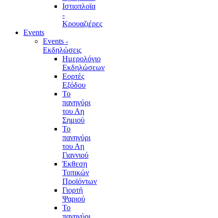
Ιστιοπλοϊα
-
Κρουαζιέρες
Events
Events -
Εκδηλώσεις
Ημερολόγιο
Εκδηλώσεων
Εορτές
Εξόδου
Το
πανηγύρι
του Αη
Σημιού
Το
πανηγύρι
του Αη
Γιαννιού
Έκθεση
Τοπικών
Προϊόντων
Γιορτή
Ψαριού
Το
πανηγύρι