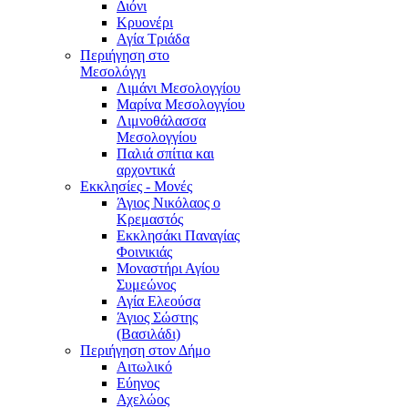
Διόνι
Κρυονέρι
Αγία Τριάδα
Περιήγηση στο
Μεσολόγγι
Λιμάνι Μεσολογγίου
Μαρίνα Μεσολογγίου
Λιμνοθάλασσα
Μεσολογγίου
Παλιά σπίτια και
αρχοντικά
Εκκλησίες - Μονές
Άγιος Νικόλαος ο
Κρεμαστός
Εκκλησάκι Παναγίας
Φοινικιάς
Μοναστήρι Αγίου
Συμεώνος
Αγία Ελεούσα
Άγιος Σώστης
(Βασιλάδι)
Περιήγηση στον Δήμο
Αιτωλικό
Εύηνος
Αχελώος