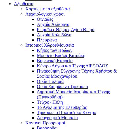
Αξιοθεατα
Χάρτης με τα αξιοθέατα
Αρχαιολογικοί χώροι
Οινιάδες
Αρχαία Αλίκυρνα
Ρωμαϊκές Θέρμες Αγίου Θωμά
Αρχαία Καλυδώνα
Πλευρώνα
Ιστορικοί Χώροι/Μουσεία
Κήπος των Ηρώων
Μουσείο Βάσως Κατράκη
Βυρωνική Εταιρεία
Κέντρο Λόγου και Τέχνης ΔΙΕΞΟΔΟΣ
Πινακοθήκη Σύγχρονης Τέχνης Χρήστου &
Σοφίας Μοσχανδρέου
Οικία Παλαμά
Οικία Σπυρίδωνα Τρικούπη
Δημοτικό Μουσείο Ιστορίας και Τέχνης
(Πινακοθήκη)
Τείχος - Πύλη
Το Άγαλμα της Ελευθερίας
Τρικούπειο Πολιτιστικό Κέντρο
Λαογραφικό Μουσείο
Κοντινοί Προορισμοί
Βαράσοβα