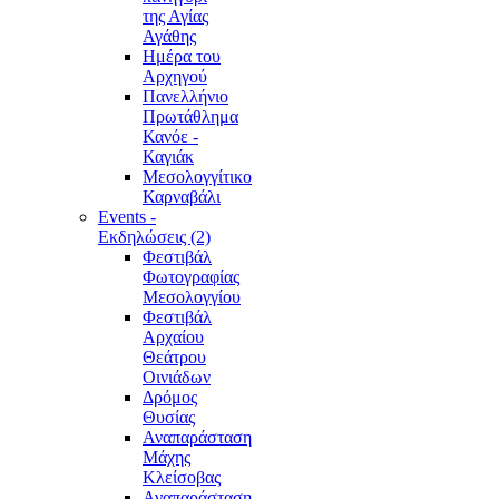
της Αγίας
Αγάθης
Ημέρα του
Αρχηγού
Πανελλήνιο
Πρωτάθλημα
Κανόε -
Καγιάκ
Μεσολογγίτικο
Καρναβάλι
Events -
Εκδηλώσεις (2)
Φεστιβάλ
Φωτογραφίας
Μεσολογγίου
Φεστιβάλ
Αρχαίου
Θεάτρου
Οινιάδων
Δρόμος
Θυσίας
Αναπαράσταση
Μάχης
Κλείσοβας
Αναπαράσταση