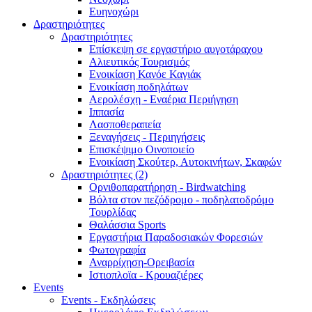
Ευηνοχώρι
Δραστηριότητες
Δραστηριότητες
Επίσκεψη σε εργαστήριο αυγοτάραχου
Αλιευτικός Τουρισμός
Ενοικίαση Κανόε Καγιάκ
Ενοικίαση ποδηλάτων
Αερολέσχη - Εναέρια Περιήγηση
Ιππασία
Λασποθεραπεία
Ξεναγήσεις - Περιηγήσεις
Επισκέψιμο Οινοποιείο
Ενοικίαση Σκούτερ, Αυτοκινήτων, Σκαφών
Δραστηριότητες (2)
Ορνιθοπαρατήρηση - Birdwatching
Βόλτα στον πεζόδρομο - ποδηλατοδρόμο
Τουρλίδας
Θαλάσσια Sports
Εργαστήρια Παραδοσιακών Φορεσιών
Φωτογραφία
Αναρρίχηση-Ορειβασία
Ιστιοπλοϊα - Κρουαζιέρες
Events
Events - Εκδηλώσεις