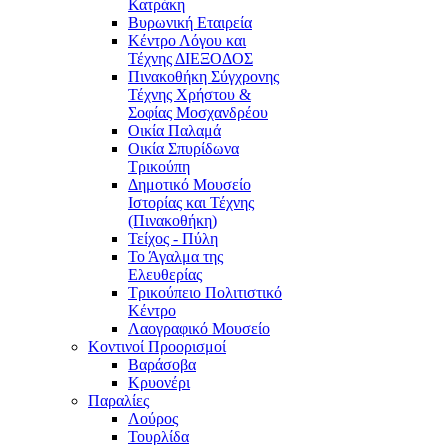
Κατράκη
Βυρωνική Εταιρεία
Κέντρο Λόγου και
Τέχνης ΔΙΕΞΟΔΟΣ
Πινακοθήκη Σύγχρονης
Τέχνης Χρήστου &
Σοφίας Μοσχανδρέου
Οικία Παλαμά
Οικία Σπυρίδωνα
Τρικούπη
Δημοτικό Μουσείο
Ιστορίας και Τέχνης
(Πινακοθήκη)
Τείχος - Πύλη
Το Άγαλμα της
Ελευθερίας
Τρικούπειο Πολιτιστικό
Κέντρο
Λαογραφικό Μουσείο
Κοντινοί Προορισμοί
Βαράσοβα
Κρυονέρι
Παραλίες
Λούρος
Τουρλίδα