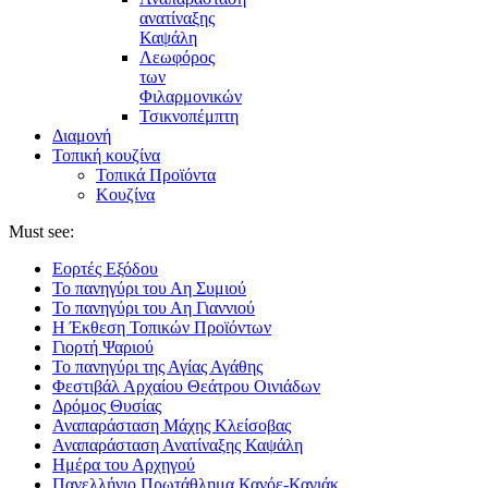
ανατίναξης
Καψάλη
Λεωφόρος
των
Φιλαρμονικών
Τσικνοπέμπτη
Διαμονή
Τοπική κουζίνα
Τοπικά Προϊόντα
Κουζίνα
Must see:
Εορτές Εξόδου
Το πανηγύρι του Αη Συμιού
Το πανηγύρι του Αη Γιαννιού
Η Έκθεση Τοπικών Προϊόντων
Γιορτή Ψαριού
Το πανηγύρι της Αγίας Αγάθης
Φεστιβάλ Αρχαίου Θεάτρου Οινιάδων
Δρόμος Θυσίας
Αναπαράσταση Μάχης Κλείσοβας
Αναπαράσταση Ανατίναξης Καψάλη
Ημέρα του Αρχηγού
Πανελλήνιο Πρωτάθλημα Κανόε-Καγιάκ