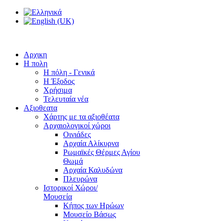
Αρχικη
Η πολη
Η πόλη - Γενικά
Η Έξοδος
Χρήσιμα
Τελευταία νέα
Αξιοθεατα
Χάρτης με τα αξιοθέατα
Αρχαιολογικοί χώροι
Οινιάδες
Αρχαία Αλίκυρνα
Ρωμαϊκές Θέρμες Αγίου
Θωμά
Αρχαία Καλυδώνα
Πλευρώνα
Ιστορικοί Χώροι/
Μουσεία
Κήπος των Ηρώων
Μουσείο Βάσως