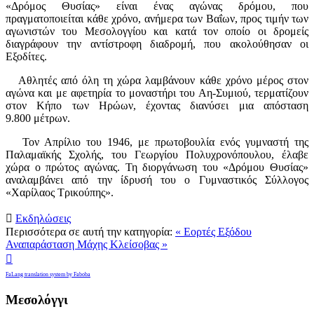
«Δρόμος Θυσίας» είναι ένας αγώνας δρόμου, που
πραγματοποιείται κάθε χρόνο, ανήμερα των Βαΐων, προς τιμήν των
αγωνιστών του Μεσολογγίου και κατά τον οποίο οι δρομείς
διαγράφουν την αντίστροφη διαδρομή, που ακολούθησαν οι
Εξοδίτες.
Αθλητές από όλη τη χώρα λαμβάνουν κάθε χρόνο μέρος στον
αγώνα και με αφετηρία το μοναστήρι του Αη-Συμιού, τερματίζουν
στον Κήπο των Ηρώων, έχοντας διανύσει μια απόσταση
9.800 μέτρων.
Τον Απρίλιο του 1946, με πρωτοβουλία ενός γυμναστή της
Παλαμαϊκής Σχολής, του Γεωργίου Πολυχρονόπουλου, έλαβε
χώρα ο πρώτος αγώνας. Τη διοργάνωση του «Δρόμου Θυσίας»
αναλαμβάνει από την ίδρυσή του ο Γυμναστικός Σύλλογος
«Χαρίλαος Τρικούπης».

Εκδηλώσεις
Περισσότερα σε αυτή την κατηγορία:
« Εορτές Εξόδου
Αναπαράσταση Μάχης Κλείσοβας »

FaLang translation system by Faboba
Μεσολόγγι