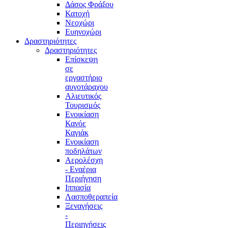
Δάσος Φράξου
Κατοχή
Νεοχώρι
Ευηνοχώρι
Δραστηριότητες
Δραστηριότητες
Επίσκεψη
σε
εργαστήριο
αυγοτάραχου
Αλιευτικός
Τουρισμός
Ενοικίαση
Κανόε
Καγιάκ
Ενοικίαση
ποδηλάτων
Αερολέσχη
- Εναέρια
Περιήγηση
Ιππασία
Λασποθεραπεία
Ξεναγήσεις
-
Περιηγήσεις