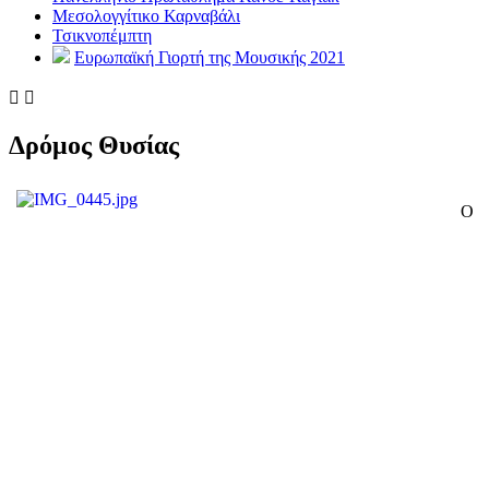
Μεσολογγίτικο Καρναβάλι
Τσικνοπέμπτη
Ευρωπαϊκή Γιορτή της Μουσικής 2021


Δρόμος Θυσίας
Ο