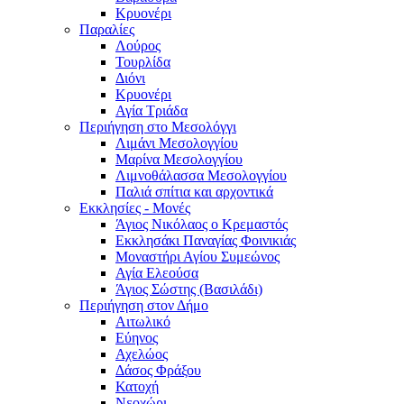
Κρυονέρι
Παραλίες
Λούρος
Τουρλίδα
Διόνι
Κρυονέρι
Αγία Τριάδα
Περιήγηση στο Μεσολόγγι
Λιμάνι Μεσολογγίου
Μαρίνα Μεσολογγίου
Λιμνοθάλασσα Μεσολογγίου
Παλιά σπίτια και αρχοντικά
Εκκλησίες - Μονές
Άγιος Νικόλαος ο Κρεμαστός
Εκκλησάκι Παναγίας Φοινικιάς
Μοναστήρι Αγίου Συμεώνος
Αγία Ελεούσα
Άγιος Σώστης (Βασιλάδι)
Περιήγηση στον Δήμο
Αιτωλικό
Εύηνος
Αχελώος
Δάσος Φράξου
Κατοχή
Νεοχώρι