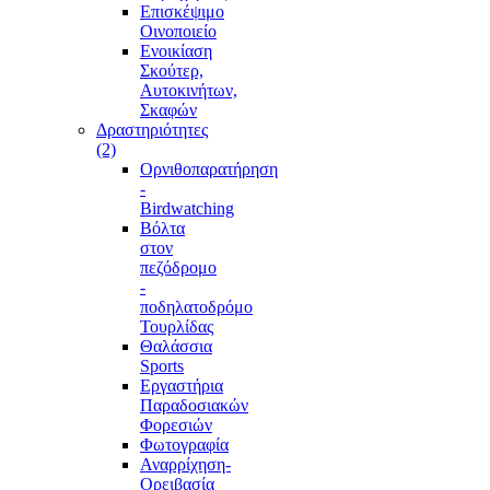
Επισκέψιμο
Οινοποιείο
Ενοικίαση
Σκούτερ,
Αυτοκινήτων,
Σκαφών
Δραστηριότητες
(2)
Ορνιθοπαρατήρηση
-
Birdwatching
Βόλτα
στον
πεζόδρομο
-
ποδηλατοδρόμο
Τουρλίδας
Θαλάσσια
Sports
Εργαστήρια
Παραδοσιακών
Φορεσιών
Φωτογραφία
Αναρρίχηση-
Ορειβασία